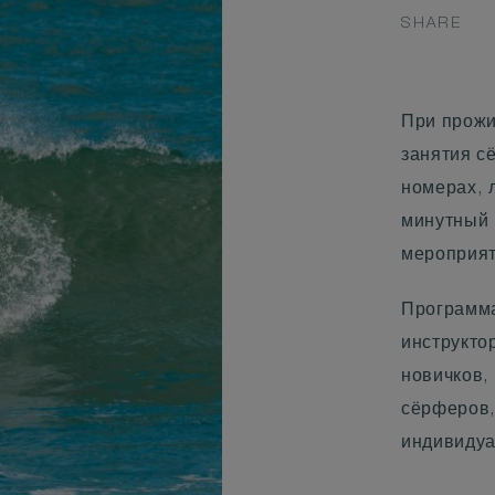
SHARE
При прожи
занятия с
номерах, 
минутный 
мероприят
Программ
инструктор
новичков,
сёрферов,
индивидуа