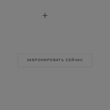
ЗАБРОНИРОВАТЬ СЕЙЧАС
HTTPS://RESERVATIONS.C
HOTEL=79055&CHAIN=103
US&PROMO=PKGSURFS¤CY