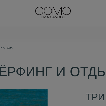
и отдых
ЁРФИНГ И ОТД
ТРИ