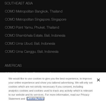
SOUTHEAST ASIA
COMO Metropolitan Bangkok, Thailand
COMO Metropolitan Singapore, Singapore
COMO Point Yamu, Phuket, Thailand
COMO Shambhala Estate, Bali, Indonesia
COMO Uma Ubud, Bali, Indonesia
COMO Uma Canggu, Bali, Indonesia
AMERICAS
COMO Parrot Cay, Turks and Caicos
We would like to use cookies to give you the best experience, to improve
your online experience and show you tailored advertising. We will only set
cookies which are not strictly necessary if you consent, including
AUSTRALIA/OCEANIA
analytics cookies and cookies used to track any activity which is relevant
to our website and its services. For more information, read our Privacy
COMO The Treasury, Perth
Statement and
Cookie Policy