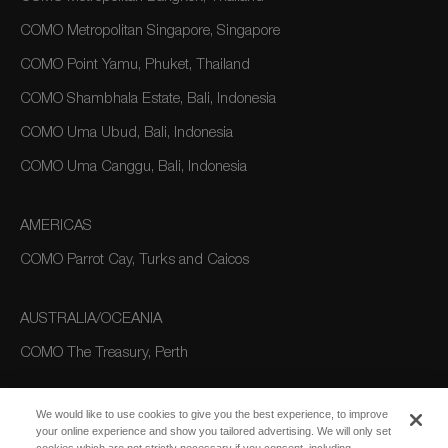
COMO Metropolitan Singapore, Singapore
COMO Point Yamu, Phuket, Thailand
COMO Shambhala Estate, Bali, Indonesia
COMO Uma Ubud, Bali, Indonesia
COMO Uma Canggu, Bali, Indonesia
AMERICAS
COMO Parrot Cay, Turks and Caicos
AUSTRALIA/OCEANIA
COMO The Treasury, Perth
We would like to use cookies to give you the best experience, to improve
your online experience and show you tailored advertising. We will only set
cookies which are not strictly necessary if you consent, including