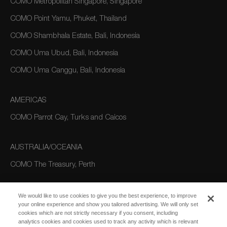
COMO Metropolitan Singapore, Singapore
COMO Point Yamu, Phuket, Thailand
COMO Shambhala Estate, Bali, Indonesia
COMO Uma Ubud, Bali, Indonesia
COMO Uma Canggu, Bali, Indonesia
AMERICAS
COMO Parrot Cay, Turks and Caicos
AUSTRALIA/OCEANIA
COMO The Treasury, Perth
We would like to use cookies to give you the best experience, to improve
your online experience and show you tailored advertising. We will only set
cookies which are not strictly necessary if you consent, including
analytics cookies and cookies used to track any activity which is relevant