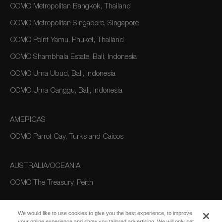
COMO Metropolitan Bangkok, Thailand
COMO Metropolitan Singapore, Singapore
COMO Point Yamu, Phuket, Thailand
COMO Shambhala Estate, Bali, Indonesia
COMO Uma Ubud, Bali, Indonesia
COMO Uma Canggu, Bali, Indonesia
AMERICAS
COMO Parrot Cay, Turks and Caicos
AUSTRALIA/OCEANIA
COMO The Treasury, Perth
We would like to use cookies to give you the best experience, to improve
your online experience and show you tailored advertising. We will only set