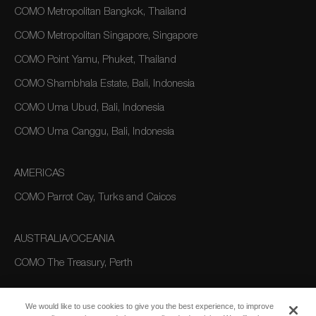
COMO Metropolitan Bangkok, Thailand
COMO Metropolitan Singapore, Singapore
COMO Point Yamu, Phuket, Thailand
COMO Shambhala Estate, Bali, Indonesia
COMO Uma Ubud, Bali, Indonesia
COMO Uma Canggu, Bali, Indonesia
AMERICAS
COMO Parrot Cay, Turks and Caicos
AUSTRALIA/OCEANIA
COMO The Treasury, Perth
We would like to use cookies to give you the best experience, to improve