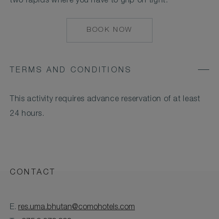
two rapids where you have to grip on tight.
BOOK NOW
MAILTO:
RES.UMA.BHUTAN
TERMS AND CONDITIONS
This activity requires advance reservation of at least
24 hours.
CONTACT
E.
res.uma.bhutan@comohotels.com