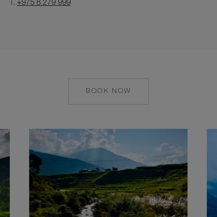
T.
+975 8 279 999
BOOK NOW
MAILTO:
RES.UMA.BHUTAN