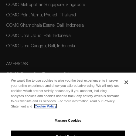
COMO Metropolitan Singapore, Singapore
COMO Point Yamu, Phuket, Thailand
COMO Shambhala Estate, Bali, Indonesia
COMO Uma Ubud, Bali, Indonesia
COMO Uma Canggu, Bali, Indonesia
AMERICAS
COMO Parrot Cay, Turks and Caicos
We would like to use cookies to give you the best experience, to improve
your online experience and show you tailored advertising. We will only set
cookies which are not strictly necessary if you consent, including
AUSTRALIA/OCEANIA
analytics cookies and cookies used to track any activity which is relevant
to our website and its services. For more information, read our Privacy
COMO The Treasury, Perth
Statement and
Cookie Policy
Manage Cookies