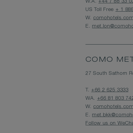
W.A.
+44 7 88 33 0
US Toll Free
+ 1 88
W.
comohotels.com
E.
met.lon@comoho
COMO MET
27 South Sathorn R
T.
+66 2 625 3333
WA.
+66 81 803 74
W.
comohotels.com
E.
met.bkk@comoho
Follow us on WeCh