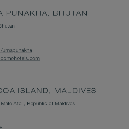
 PUNAKHA, BHUTAN
Bhutan
m/umapunakha
@comohotels.com
OA ISLAND, MALDIVES
Male Atoll, Republic of Maldives
8