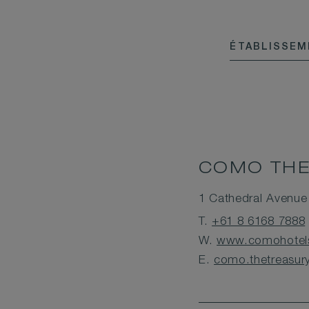
ÉTABLISSE
COMO THE
1 Cathedral Avenue 
T.
+61 8 6168 7888
W.
www.comohotels
E.
como.thetreasu