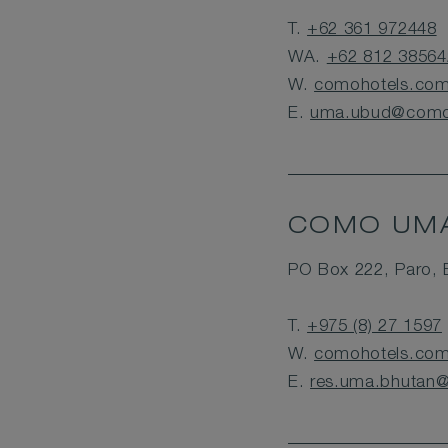
T.
+62 361 972448
WA.
+62 812 38564
W.
comohotels.co
E.
uma.ubud@como
COMO UMA
PO Box 222, Paro, 
T.
+975 (8) 27 1597
W.
comohotels.co
E.
res.uma.bhutan