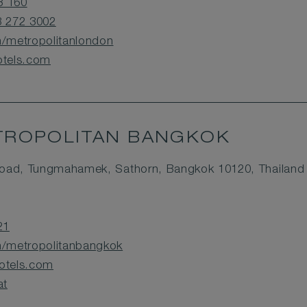
3 160
8 272 3002
/metropolitanlondon
tels.com
ROPOLITAN BANGKOK
oad, Tungmahamek, Sathorn, Bangkok 10120, Thailand
21
/metropolitanbangkok
tels.com
at