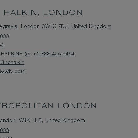
 HALKIN, LONDON
 Belgravia, London SW1X 7DJ, United Kingdom
1000
54
8 HALKINH (or
+1 888 425 5464
)
thehalkin
hotels.com
ROPOLITAN LONDON
 London, W1K 1LB, United Kingdom
1000