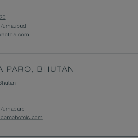
20
m/umaubud
hotels.com
 PARO, BHUTAN
Bhutan
m/umaparo
@comohotels.com