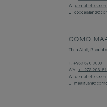
W.
comohotels.com
E.
cocoaisland@co
COMO MAA
Thaa Atoll, Republi
T.
+960 678 0008
WA.
+1 272 203181
W.
comohotels.com/
E.
maalifushi@com