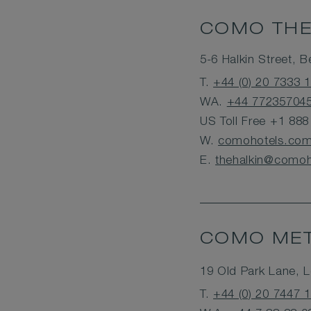
COMO THE
5-6 Halkin Street,
T.
+44 (0) 20 7333 
WA.
+44 77235704
US Toll Free +1 88
W.
comohotels.com/
E.
thehalkin@como
COMO MET
19 Old Park Lane,
T.
+44 (0) 20 7447 