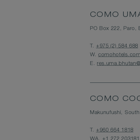
COMO UMA
PO Box 222, Paro, 
T.
+975 (2) 584 688
W.
comohotels.co
E.
res.uma.bhutan
COMO COC
Makunufushi, South 
T.
+960 664 1818
WA.
+1 272 203181