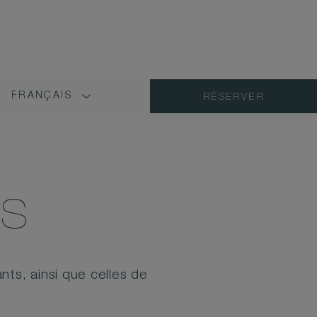
FRANÇAIS
RÉSERVER
LANGUAGE
SHORT
NAME
US
ts, ainsi que celles de