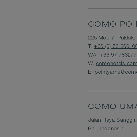
COMO POI
225 Moo 7, Paklok, 
T.
+66 (0) 76 36010
WA.
+66 97 783277
W.
comohotels.com
E.
pointyamu@como
COMO UMA
Jalan Raya Sanggin
Bali, Indonesia