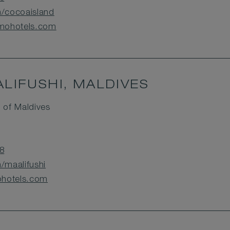
/cocoaisland
mohotels.com
LIFUSHI, MALDIVES
c of Maldives
8
maalifushi
ohotels.com