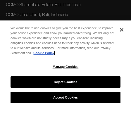
COMO Shambhala Estate, Bali, Indonesia
COMO Uma Ubud, Bali, Indonesia
COMO Uma Canggu, Bali, Indonesia
We would like to use cookies to give you the best experience, to improve
your online experience and show you tailored advertising. We will only set
cookies which are not strictly necessary if you consent, including
AMERICAS
analytics cookies and cookies used to track any activity which is relevant
to our website and its services. For more information, read our Privacy
COMO Parrot Cay, Turks and Caicos
Statement and
Cookie Policy
Manage Cookies
AUSTRALIA/OCEANIA
COMO The Treasury, Perth
Reject Cookies
Accept Cookies
© 2026 COMO Hotels and Resorts