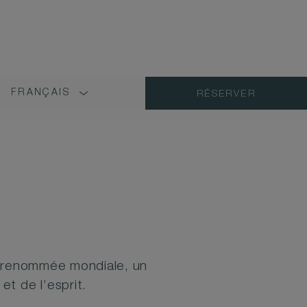
FRANÇAIS
RÉSERVER
LANGUAGE
SHORT
NAME
de renommée mondiale, un
et de l’esprit.