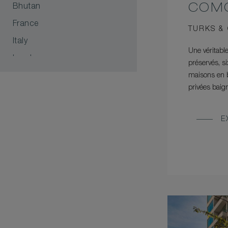
COMO
Bhutan
France
TURKS &
Italy
Une véritable
London
préservés, s
maisons en b
Maldives
privées baig
Singapore
Thailand
E
Turks & Caicos