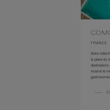
COMO
FRANCE
Notre hôtel f
la place du 
destinations
incarne le me
gastronomie d
E