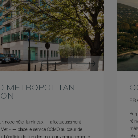
 METROPOLITAN
C
DON
FR
Surp
réin
air, notre hôtel lumineux — affectueusement
mêla
 Met » — place le service COMO au cœur de
char
 et bénéficie de l’un des meilleurs emplacements