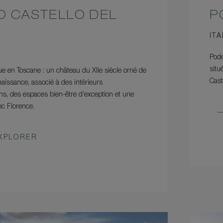
 CASTELLO DEL
P
O
ITA
Pode
sit
ue en Toscane : un château du XIIe siècle orné de
Cast
aissance, associé à des intérieurs
s, des espaces bien-être d’exception et une
ec Florence.
XPLORER