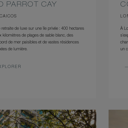
 PARROT CAY
C
 CAICOS
LO
 retraite de luxe sur une île privée : 400 hectares
À Lo
ix kilomètres de plages de sable blanc, des
s’ex
ord de mer paisibles et de vastes résidences
cha
nées de lumière.
un c
XPLORER