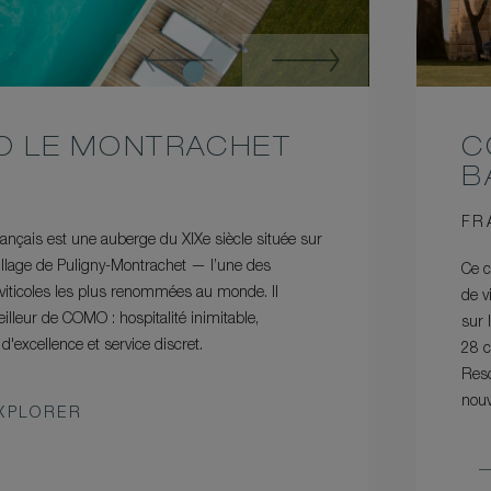
 LE MONTRACHET
C
B
FR
rançais est une auberge du XIXe siècle située sur
village de Puligny-Montrachet — l’une des
Ce c
 viticoles les plus renommées au monde. Il
de v
illeur de COMO : hospitalité inimitable,
sur 
'excellence et service discret.
28 c
Reso
nouv
XPLORER