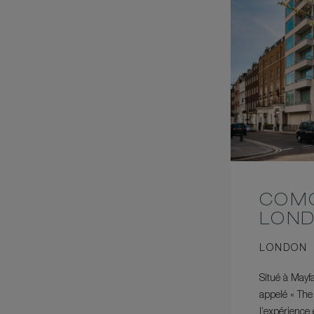
COMO
LON
LONDON
Situé à Mayf
appelé « The
l’expérience