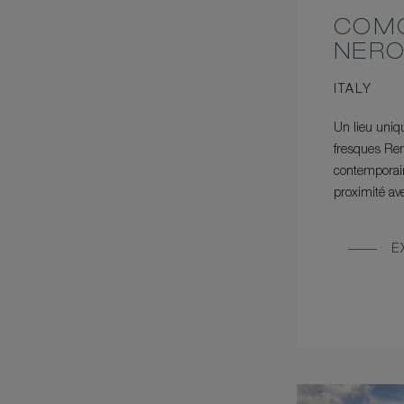
COMO
NER
ITALY
Un lieu uniq
fresques Ren
contemporain
proximité av
E