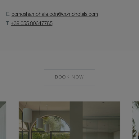
E.
comoshambhala.cdn@comohotels.com
T.
+39 055 80647785
BOOK NOW
MAILTO:
CASTELLODELNER