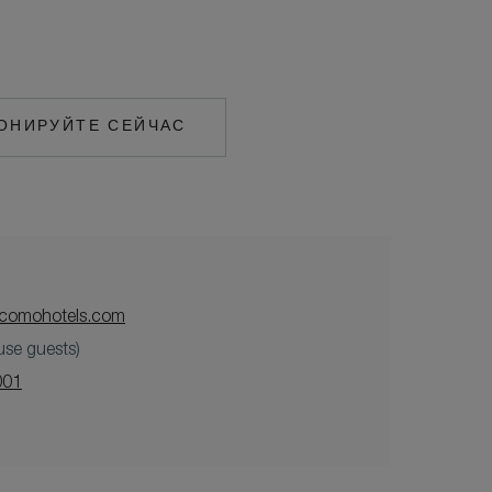
ОНИРУЙТЕ СЕЙЧАС
MAILTO:
MAALIFUSHI@COMOHOTELS.COM
@comohotels.com
ouse guests)
001