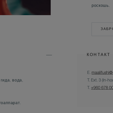
роскошь.
ЗАБР
КОНТАКТ
E.
maalifushi
гида, вода,
T. Ext. 3 (In-h
T.
+960 678 0
тоаппарат.