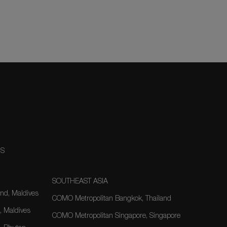
OHOTELS.COM
NS
SOUTHEAST ASIA
nd, Maldives
COMO Metropolitan Bangkok, Thailand
, Maldives
COMO Metropolitan Singapore, Singapore