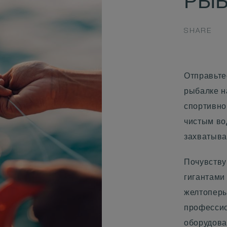
РЫБ
SHARE
Отправьте
рыбалке н
спортивно
чистым во
захватыва
Почувству
гигантами
желтоперы
профессио
оборудов