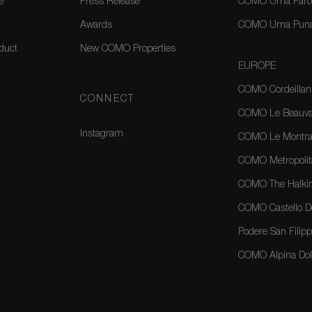
e
Press Release
COMO Uma Paro,
Awards
COMO Uma Puna
duct
New COMO Properties
EUROPE
COMO Cordeillan
CONNECT
COMO Le Beauval
Instagram
COMO Le Montrac
COMO Metropolit
COMO The Halkin
COMO Castello Del
Podere San Filippo
COMO Alpina Dolo