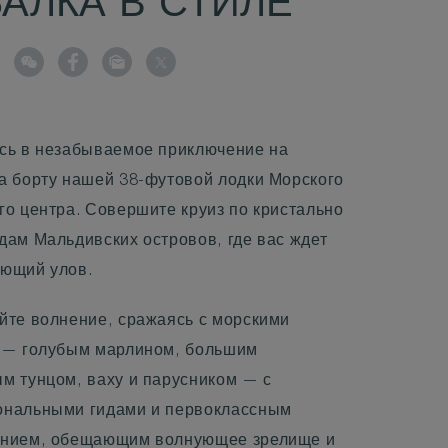
АЛКА В СТИЛЕ
сь в незабываемое приключение на
а борту нашей 38-футовой лодки Морского
го центра. Совершите круиз по кристально
дам Мальдивских островов, где вас ждет
ющий улов.
йте волнение, сражаясь с морскими
 — голубым марлином, большим
м тунцом, ваху и парусником — с
нальными гидами и первоклассным
анием, обещающим волнующее зрелище и