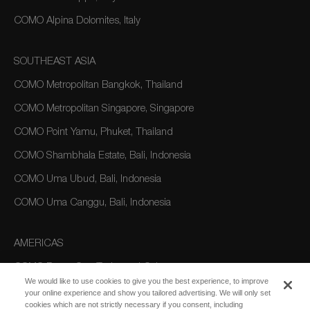
COMO Alpina Dolomites, Italy
SOUTHEAST ASIA
COMO Metropolitan Bangkok, Thailand
COMO Metropolitan Singapore, Singapore
COMO Point Yamu, Phuket, Thailand
COMO Shambhala Estate, Bali, Indonesia
COMO Uma Ubud, Bali, Indonesia
COMO Uma Canggu, Bali, Indonesia
AMERICAS
COMO Parrot Cay, Turks and Caicos
We would like to use cookies to give you the best experience, to improve
your online experience and show you tailored advertising. We will only set
cookies which are not strictly necessary if you consent, including
AUSTRALIA/OCEANIA