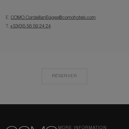
E.
COMO.CordeillanBages@comohotels.com
T.
+33(0)5 56 59 24 24
RÉSERVER
MAILTO:
COMO.CORDEILLA
MORE INFORMATION