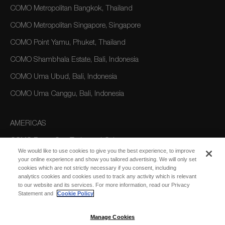
COMO Metropolitan Bangkok, Thailand
COMO Metropolitan Singapore, Singapore
COMO Point Yamu, Phuket, Thailand
COMO Shambhala Estate, Bali, Indonesia
COMO Uma Ubud, Bali, Indonesia
COMO Uma Canggu, Bali, Indonesia
AMERICAS
COMO Parrot Cay, Turks and Caicos
We would like to use cookies to give you the best experience, to improve
your online experience and show you tailored advertising. We will only set
cookies which are not strictly necessary if you consent, including
AUSTRALIA/OCEANIA
analytics cookies and cookies used to track any activity which is relevant
to our website and its services. For more information, read our Privacy
COMO The Treasury, Perth
Statement and
Cookie Policy
Manage Cookies