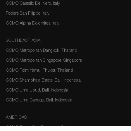
COMO Castello Del Nero, Italy
Podere San Filippo, Italy
COMO Alpina Dolomites, Italy
SOUTHEAST ASIA
COMO Metropolitan Bangkok, Thailand
COMO Metropolitan Singapore, Singapore
COMO Point Yamu, Phuket, Thailand
COMO Shambhala Estate, Bali, Indonesia
COMO Uma Ubud, Bali, Indonesia
COMO Uma Canggu, Bali, Indonesia
AMERICAS
COMO Parrot Cay, Turks and Caicos