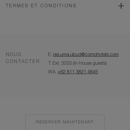
TERMES ET CONDITIONS
NOUS
E.
res.uma.ubud@comohotels.com
CONTACTER
T. Ext. 3333 (In-house guests)
WA.
+62 811 3821 4845
RÉSERVER MAINTENANT
MAILTO:
RES.UMA.UBUD@C