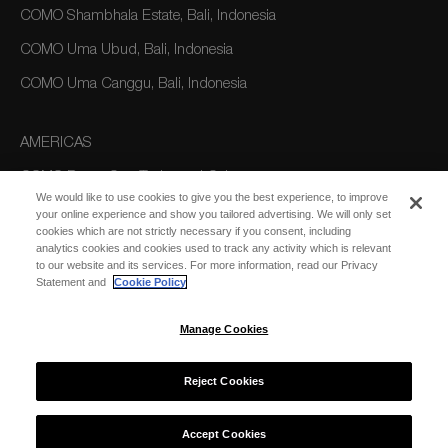
COMO Shambhala Estate, Bali, Indonesia
COMO Uma Ubud, Bali, Indonesia
COMO Uma Canggu, Bali, Indonesia
AMERICAS
COMO Parrot Cay, Turks and Caicos
We would like to use cookies to give you the best experience, to improve
your online experience and show you tailored advertising. We will only set
cookies which are not strictly necessary if you consent, including
AUSTRALIA/OCEANIA
analytics cookies and cookies used to track any activity which is relevant
to our website and its services. For more information, read our Privacy
COMO The Treasury, Perth
Statement and
Cookie Policy
Manage Cookies
Reject Cookies
© 2026 COMO Hotels and Resorts
Accept Cookies