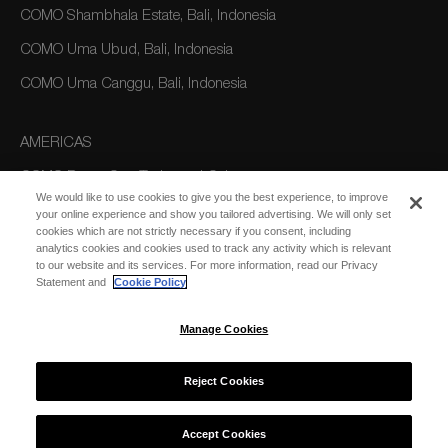
COMO Shambhala Estate, Bali, Indonesia
COMO Uma Ubud, Bali, Indonesia
COMO Uma Canggu, Bali, Indonesia
AMERICAS
COMO Parrot Cay, Turks and Caicos
We would like to use cookies to give you the best experience, to improve
your online experience and show you tailored advertising. We will only set
cookies which are not strictly necessary if you consent, including
AUSTRALIA/OCEANIA
analytics cookies and cookies used to track any activity which is relevant
to our website and its services. For more information, read our Privacy
COMO The Treasury, Perth
Statement and
Cookie Policy
Manage Cookies
Reject Cookies
© 2026 COMO Hotels and Resorts
Accept Cookies