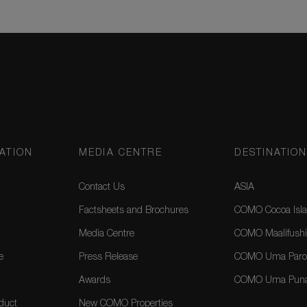
ATION
MEDIA CENTRE
DESTINATIO
Contact Us
ASIA
Factsheets and Brochures
COMO Cocoa Isla
Media Centre
COMO Maalifushi
e
Press Release
COMO Uma Paro,
Awards
COMO Uma Puna
duct
New COMO Properties