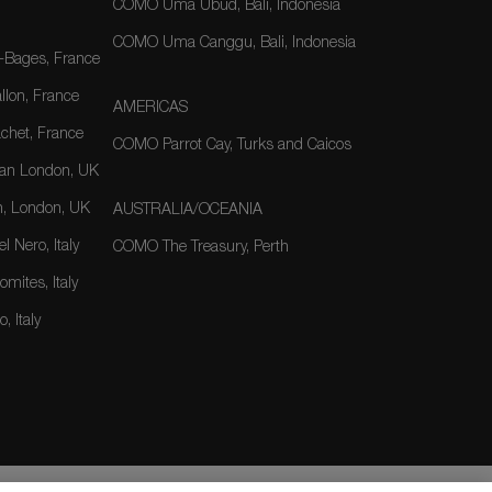
COMO Uma Ubud, Bali, Indonesia
COMO Uma Canggu, Bali, Indonesia
-Bages, France
lon, France
AMERICAS
het, France
COMO Parrot Cay, Turks and Caicos
an London, UK
, London, UK
AUSTRALIA/OCEANIA
 Nero, Italy
COMO The Treasury, Perth
mites, Italy
, Italy