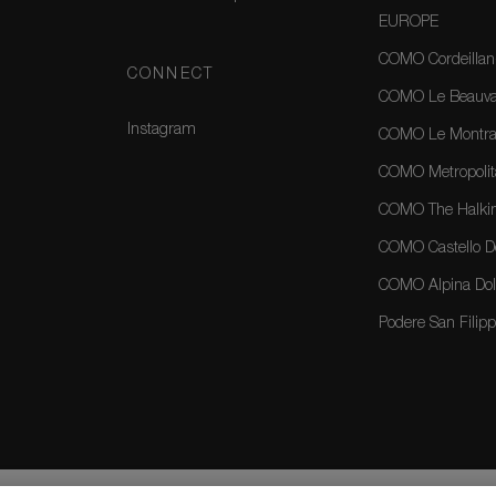
EUROPE
COMO Cordeillan
CONNECT
COMO Le Beauval
Instagram
COMO Le Montrac
COMO Metropolit
COMO The Halkin
COMO Castello Del
COMO Alpina Dolo
Podere San Filippo