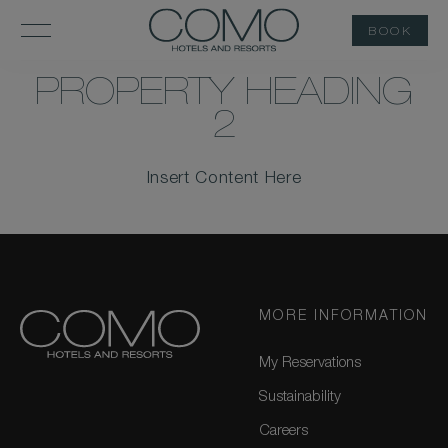
BOOK
PROPERTY
PROPERTY HEADING
HEADING
2
Insert Content Here
MORE INFORMATION
My Reservations
Sustainability
Careers