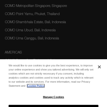
COMO Metropolitan Singapore, Singapore
COMO Point Yamu, Phuket, Thailand
COMO Shambhala Estate, Bali, Indonesia
COMO Uma Ubud, Bali, Indonesia
COMO Uma Canggu, Bali, Indonesia
AMERICAS
COMO Parrot Cay, Turks and Caicos
We would like to use cookies to give you the best experience, to improve
your online experience and show you tailored advertising. We will only set
cookies which are not strictly necessary if you consent, including
AUSTRALIA/OCEANIA
analytics cookies and cookies used to track any activity which is relevant
to our website and its services. For more information, read our Privacy
COMO The Treasury, Perth
Statement and
Cookie Policy
Manage Cookies