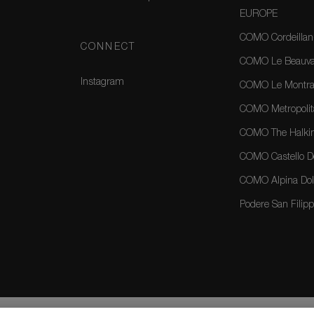
EUROPE
COMO Cordeillan
CONNECT
COMO Le Beauval
Instagram
COMO Le Montrac
COMO Metropolit
COMO The Halkin
COMO Castello Del
COMO Alpina Dolo
Podere San Filippo