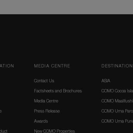
ATION
MEDIA CENTRE
DESTINATIO
Contact Us
ASIA
Factsheets and Brochures
COMO Cocoa Isla
Media Centre
COMO Maalifushi
e
Press Release
COMO Uma Paro,
Awards
COMO Uma Puna
duct
New COMO Properties