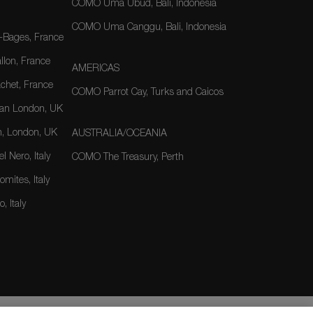
COMO Uma Ubud, Bali, Indonesia
COMO Uma Canggu, Bali, Indonesia
-Bages, France
lon, France
AMERICAS
het, France
COMO Parrot Cay, Turks and Caicos
an London, UK
, London, UK
AUSTRALIA/OCEANIA
 Nero, Italy
COMO The Treasury, Perth
mites, Italy
, Italy