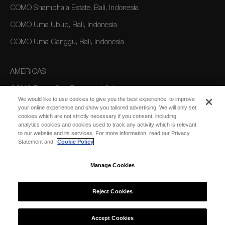
COMO Shambhala Estate, Bali, Indonesia
COMO Uma Ubud, Bali, Indonesia
COMO Uma Canggu, Bali, Indonesia
AMERICAS
COMO Parrot Cay, Turks and Caicos
We would like to use cookies to give you the best experience, to improve
your online experience and show you tailored advertising. We will only set
cookies which are not strictly necessary if you consent, including
AUSTRALIA/OCEANIA
analytics cookies and cookies used to track any activity which is relevant
to our website and its services. For more information, read our Privacy
COMO The Treasury, Perth
Statement and
Cookie Policy
Manage Cookies
Reject Cookies
© 2026 COMO Hotels and Resorts
Accept Cookies